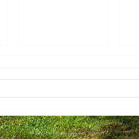
Pour
Le phare de la calèche
© 2021par Mywix.
Créé avec Wix.com