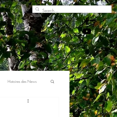
pour les animaux
Contact
Plus
Histoires des News
En écho à H. Gougaud