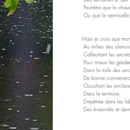
 Peut-être que le chau
 Ou que le vermicelle
Mais je crois que mon
 Au milieu des silenc
 Calfeutrant les secret
 Pour mieux les garder
 Dans la toile des ar
 De bonne convenan
 Occultant les enclav
 Dans le territoire,
 Empêtrée dans les la
 Des évasivités et demi