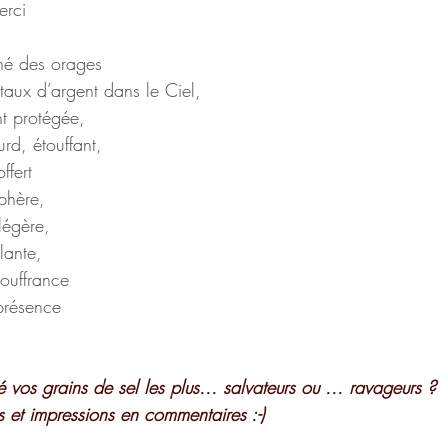
erci
ché des orages
staux d’argent dans le Ciel,
nt protégée,
urd, étouffant,
ffert 
phère,
 légère,
llante,
souffrance
présence
é vos grains de sel les plus... salvateurs ou ... ravageurs ?
 et impressions en commentaires :-)