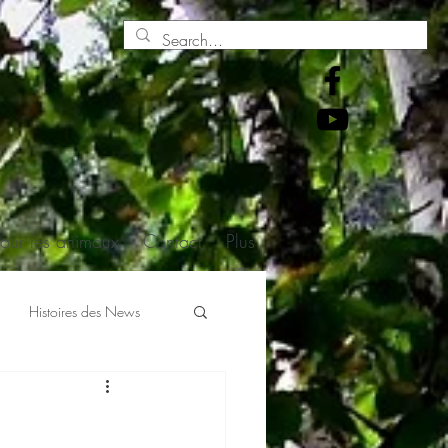
pour les animaux
Contact
Plus
Histoires des News
En écho à H. Gougaud