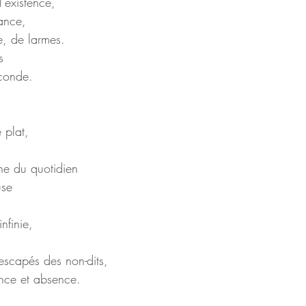
l’existence,
sance,
e, de larmes.
s
conde.
 plat,
ine du quotidien
use
nfinie,
escapés des non-dits,
lence et absence.