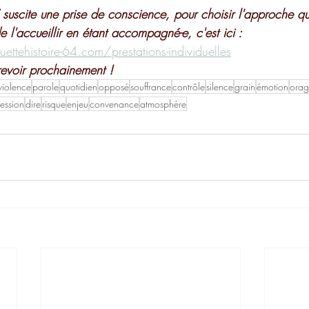
" suscite une prise de conscience, pour choisir l'approche q
e l'accueillir en étant accompagné-e, c'est ici :
tehistoire-64.com/prestations-individuelles
revoir prochainement !
violence
parole
quotidien
opposé
souffrance
contrôle
silence
grain
émotion
orag
ession
dire
risque
enjeu
convenance
atmosphère