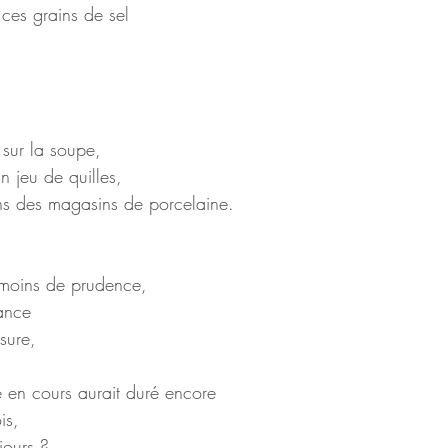
s ces grains de sel
sur la soupe,
n jeu de quilles,
ns des magasins de porcelaine.
eu moins de prudence,
lance
sure,
ie en cours aurait duré encore
is,
jours ?