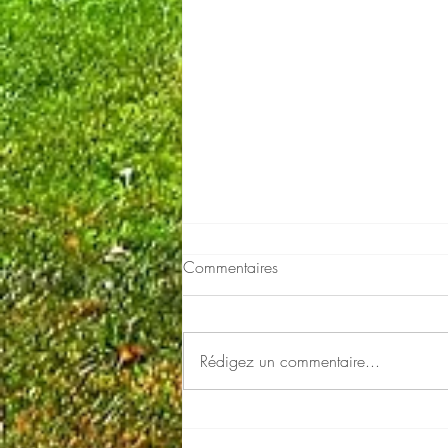
Commentaires
Argine et Charles
Rédigez un commentaire...