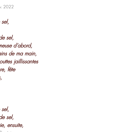
v. 2022
 sel, 
de sel,
meuse d’abord,
grains de ma main,
uttes jaillissantes
re, fête
s,
 sel,
de sel,
e, ensuite,