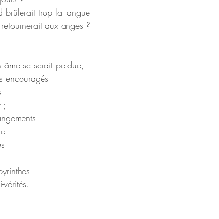
d brûlerait trop la langue
 retournerait aux anges ?
 âme se serait perdue,
es encouragés
s
 ;
rangements
ce
es
byrinthes
-vérités.