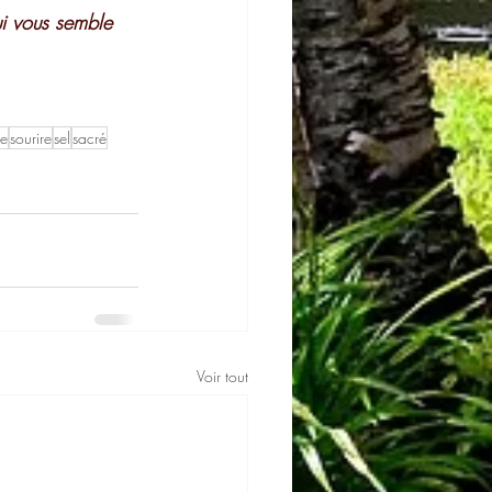
ui vous semble 
e
sourire
sel
sacré
Voir tout