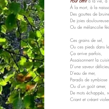
 Pour offrir
 à la vie, à 
 À la mort, à la nais
 Des gouttes de bruin
 De joies douloureuse
 Ou de mélancolie fé
 Ces grains de sel,
 Ou ces pieds dans le
 Ça arrive parfois,
 Assaisonnent la cuis
 D’une saveur délicie
 D’eau de mer,
 Paradis de symbiose i
 Ou d’un goût amer,
 De mots échappés, r
 Criant et créant vio