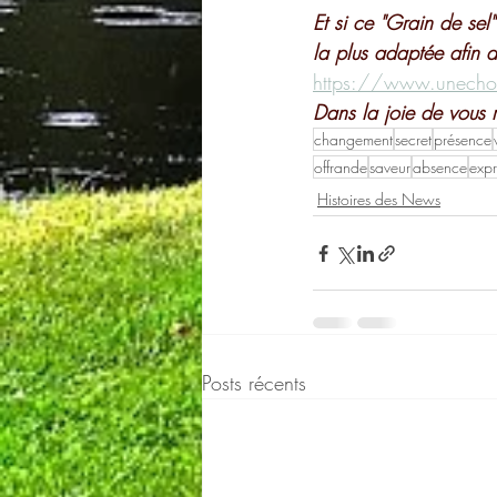
Et si ce "Grain de sel
la plus adaptée afin d
https://www.unechouet
Dans la joie de vous 
changement
secret
présence
offrande
saveur
absence
expr
Histoires des News
Posts récents