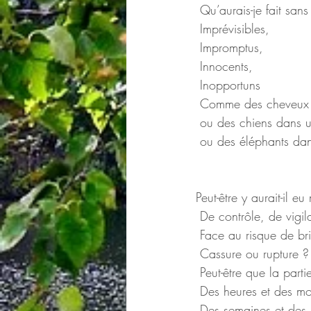
 Qu’aurais-je fait san
 Imprévisibles,
 Impromptus,
 Innocents,
 Inopportuns
 Comme des cheveux 
 ou des chiens dans u
 ou des éléphants da
Peut-être y aurait-il 
 De contrôle, de vigi
 Face au risque de bri
 Cassure ou rupture ?
 Peut-être que la part
 Des heures et des mo
 Des semaines et des 