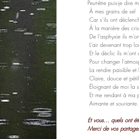
Peut-être puis-je dire m
 À mes grains de sel
 Car s’ils ont déclen
 À la manière des cri
 De l’asphyxie ils m’o
 L’air devenant trop lo
 Et le déclic ils m’ont o
 Pour changer l’atmos
 La rendre paisible et
 Claire, douce et péti
 Éloignant de moi la 
 Et me rendant à ma 
 Aimante et souriante.
Et vous... quels ont ét
Merci de vos partages