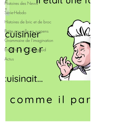
Histoires des News
Série-Hebdo
Histoires de bric et de broc
Petite nouvelle en suspens
Grammaire de l'imagination
En écho à H. Gougaud
Actus