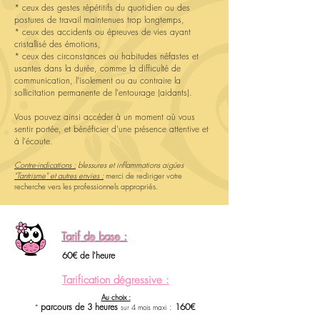
* ceux des gestes répétitifs du quotidien ou des
postures de travail maintenues trop longtemps,
* ceux des accidents ou épreuves de vies ayant
cristallisé des émotions,
* ceux des circonstances ou habitudes néfastes et
usantes dans la durée, comme la difficulté de
communication, l'isolement ou au contraire la
sollicitation permanente de l'entourage (aidants).
Vous pouvez ainsi accéder à un moment où vous
sentir portée, et bénéficier d'une présence attentive et
à l'écoute.
Contre-indications :
blessures et inflammations aigües
"Tantrisme" et autres envies :
merci de rediriger votre
recherche vers les professionnels appropriés.
Tarif de base :
60€ de l'heure
Tarification dégressive :
Au choix :
parcours de 3 heures
:
160€
*
sur 4 mois maxi