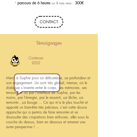
parcours de 6 heures
:
300€
*
sur 8 mois maxi
CONTACT
Témoignages
Conteuse
2022
Merci à Sophie pour sa délicatesse, sa profondeur et
son engagement. Un soin très global, intense, où le
dialogue s'invente entre le corps, ses mémoires, ses
tensions et où par l'interface de Sophie, par les
mains, par l'énergie, par le ressenti, ça lâche, ça
remonte , ça bouge ... Ce qui m'a le plus touché et
apporté un bien-être très précieux, c'est cette douce
approche qui a permis de faire remonter et se
dissoudre des crispations bien enfouies, aller sous la
couche du dessus, bien en dessous et amener une
autre perspective ! ...