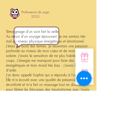
Professeure de yoga
2023
Témoignage d'un soin fait la veille.
Au retour d'un voyage éprouvant, je me sentais très
mal au niveau physique énergétique et émotionnel.
J'étais au bord des larmes. Je ressentais une pression
profonde au niveau de mon cœur et de mon plexus
solaire. J'avais la sensation de ne plus habiter mon
corps. L'énergie me manquait pour faire des exercices
énergétiques et mon moral très bas : j'avais besoin
d'aide.
J'ai donc appelé Sophie qui a répondu à l'urgence.
Elle m'a écouté avec une qualité de présence qui m'a
réconforté et m'a fait un massage tout en douceur
pour libérer les blocages des traumatismes que j'avais
subis, ce qui m'a permis de me réapproprier mon
corps physique et mon moral. La pression que je
ressentais au niveau de mon cœur et du plexus solaire
a totalement disparu à la suite de son massage. Je
me suis sentie libérée.
Je recommande les soins de Sophie, elle a vraiment
quelque chose en plus, c'est une excellente thérapeute
que je recommande à ceux qui en ont besoin.
Merci Sophie pour ta qualité de présence et ton