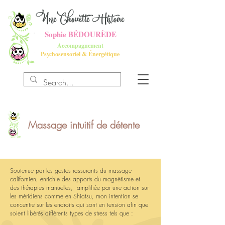
UneChouette Histoire
Sophie BÉDOURÈDE
Accompagnement
Psychosensoriel
&
Énergétique
Massage intuitif de détente
Soutenue par les gestes rassurants du massage
californien, enrichie des apports du magnétisme et
des thérapies manuelles, amplifiée par une action sur
les méridiens comme en Shiatsu, mon intention se
concentre sur les endroits qui sont en tension afin que
soient libérés différents types de stress tels que :