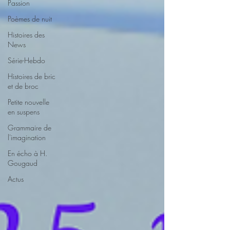
Passion
Poèmes de nuit
Histoires des
News
Série-Hebdo
Histoires de bric
et de broc
Petite nouvelle
en suspens
Grammaire de
l'imagination
En écho à H.
Gougaud
Actus