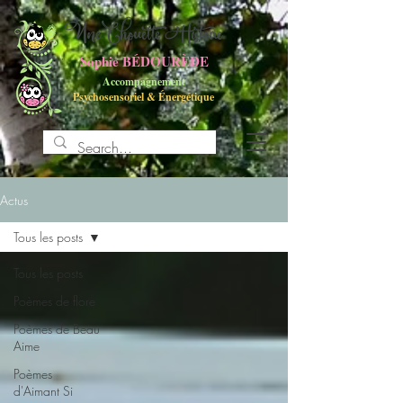
UneChouette Histoire
Sophie BÉDOURÈDE
Accompagnement
Psychosensoriel
&
Énergétique
Actus
Tous les posts
Tous les posts
Poèmes de flore
Poèmes de Beau
Aime
Poèmes
d'Aimant Si