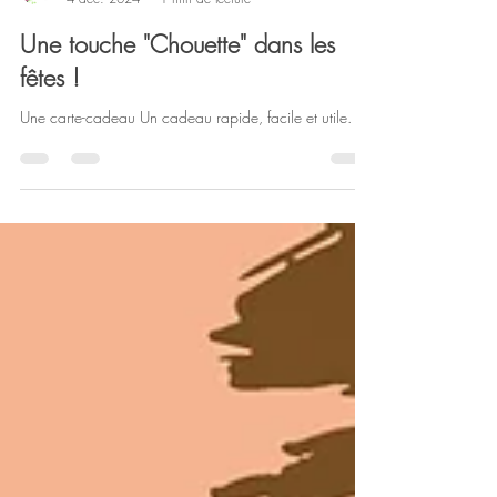
unechouettehistoire
4 déc. 2024
1 min de lecture
Une touche "Chouette" dans les
fêtes !
Une carte-cadeau Un cadeau rapide, facile et utile.