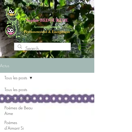
UneChouette Histoire
Sophie BÉDOURÈDE
Accompagnement
Psychosensoriel
&
Énergétique
Actus
Tous les posts
Tous les posts
Poèmes de flore
Poèmes de Beau
Aime
Poèmes
d'Aimant Si