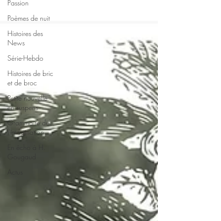
Passion
Poèmes de nuit
Histoires des
News
Série-Hebdo
Histoires de bric
et de broc
Petite nouvelle
en suspens
Grammaire de
l'imagination
En écho à H.
Gougaud
Actus