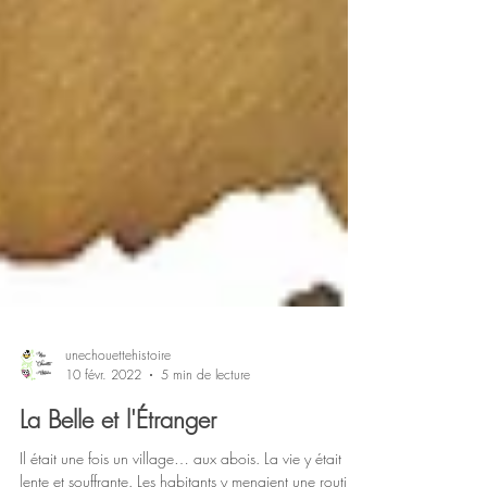
unechouettehistoire