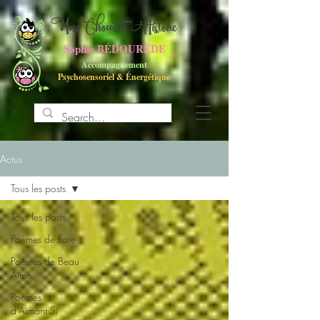
UneChouette Histoire
Sophie BÉDOURÈDE
Accompagnement
Psychosensoriel
&
Énergétique
Actus
Tous les posts
Tous les posts
Poèmes de flore
Poèmes de Beau
Aime
Poèmes
d'Aimant Si