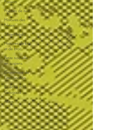
Passion
Poèmes de nuit
Histoires des
News
Série-Hebdo
Histoires de bric
et de broc
Petite nouvelle
en suspens
Grammaire de
l'imagination
En écho à H.
Gougaud
Actus