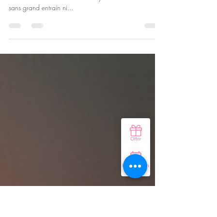
10 févr. 2022
5 min de lecture
La Belle et l'Étranger
Il était une fois un village… aux abois. La vie y était
lente et souffrante. Les habitants y menaient une routine
sans grand entrain ni...