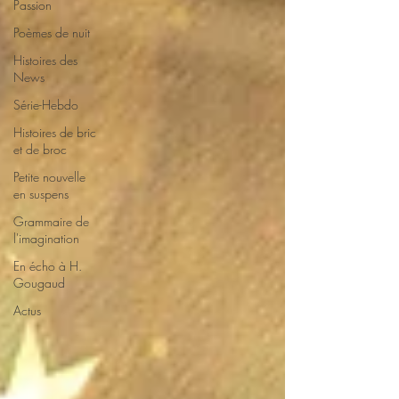
Passion
Poèmes de nuit
Histoires des
News
Série-Hebdo
Histoires de bric
et de broc
Petite nouvelle
en suspens
Grammaire de
l'imagination
En écho à H.
Gougaud
Actus