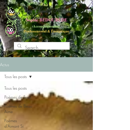
UneChouette Histoire
Sophie BÉDOURÈDE
Accompagnement
Psychosensoriel
&
Énergétique
Actus
Tous les posts
Tous les posts
Poèmes de flore
Poèmes de Beau
Aime
Poèmes
d'Aimant Si