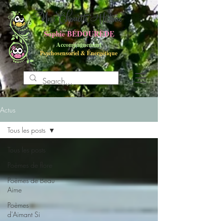
UneChouette Histoire
Sophie BÉDOURÈDE
Accompagnement
Psychosensoriel
&
Énergétique
Actus
Tous les posts
Tous les posts
Poèmes de flore
Poèmes de Beau
Aime
Poèmes
d'Aimant Si