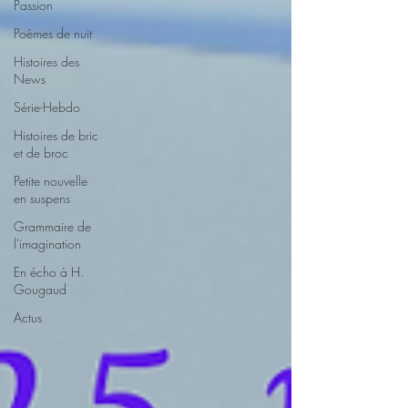
Passion
Poèmes de nuit
Histoires des
News
Série-Hebdo
Histoires de bric
et de broc
Petite nouvelle
en suspens
Grammaire de
l'imagination
En écho à H.
Gougaud
Actus