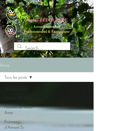
UneChouette Histoire
Sophie BÉDOURÈDE
Accompagnement
Psychosensoriel
&
Énergétique
Actus
Tous les posts
Tous les posts
Poèmes de flore
Poèmes de Beau
Aime
Poèmes
d'Aimant Si