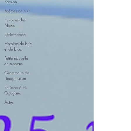
Passion
Poèmes de nuit
Histoires des
News
Série-Hebdo
Histoires de bric
et de broc
Petite nouvelle
en suspens
Grammaire de
l'imagination
En écho à H.
Gougaud
Actus