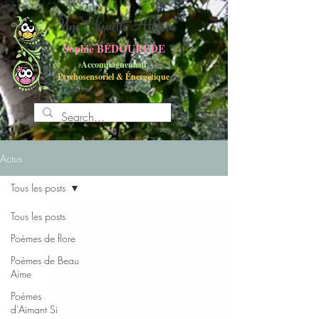
UneChouette Histoire
Sophie BÉDOURÈDE
Accompagnement
Psychosensoriel
&
Énergétique
Actus
Tous les posts
Tous les posts
Poèmes de flore
Poèmes de Beau
Aime
Poèmes
d'Aimant Si