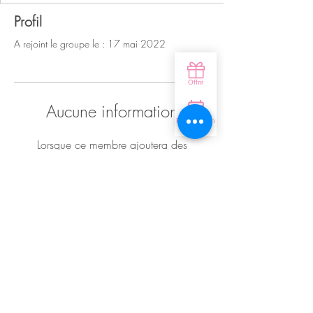
Profil
A rejoint le groupe le : 17 mai 2022
Aucune information
Lorsque ce membre ajoutera des
informations sur lui-même, vous les verrez
ici.
© 2021par Mywix.
Créé avec
Wix.com
Mentions légales & CGV
Do Not Sell My Personal Information