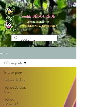
UneChouette Histoire
Sophie BÉDOURÈDE
Accompagnement
Psychosensoriel
&
Énergétique
Actus
Tous les posts
Tous les posts
Poèmes de flore
Poèmes de Beau
Aime
Poèmes
d'Aimant Si