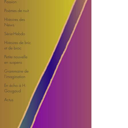
Passion
Poèmes de nuit
Histoires des
News
Série-Hebdo
Histoires de bric
et de broc
Petite nouvelle
en suspens
Grammaire de
l'imagination
En écho à H.
Gougaud
Actus