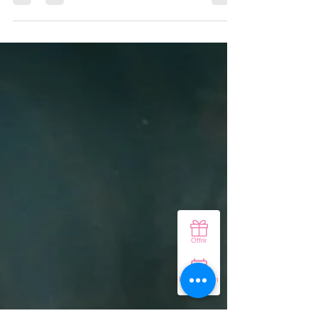
lumière à tous les êtres vivants auprès et autour de lui.
Mais voilà qu’on ne sait pourquoi, il était né...