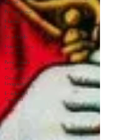
Passion
Poèmes de nuit
Histoires des
News
Série-Hebdo
Histoires de bric
et de broc
Petite nouvelle
en suspens
Grammaire de
l'imagination
En écho à H.
Gougaud
Actus