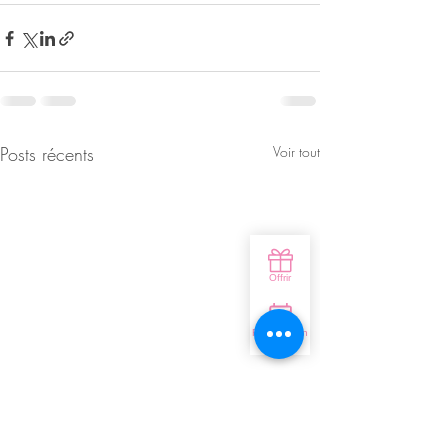
Posts récents
Voir tout