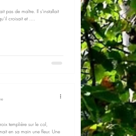
it pas de maître. Il s’installait
il croisait et ....
re
ix templière sur le col,
nait en sa main une fleur. Une