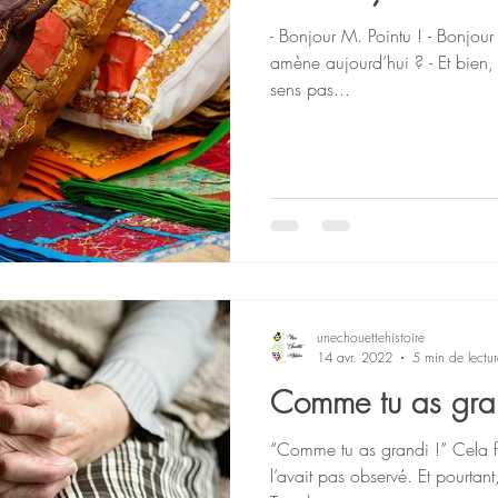
- Bonjour M. Pointu ! - Bonjour M. Carré. Qu’est-ce qui vous
amène aujourd’hui ? - Et bien, je ne sais pas trop… Je ne me
sens pas...
unechouettehistoire
14 avr. 2022
5 min de lectur
Comme tu as gra
“Comme tu as grandi !” Cela fa
l’avait pas observé. Et pourtant,