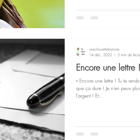
unechouettehistoire
14 déc. 2022
5 min de lectu
Encore une lettre 
« Encore une lettre ! Tu te ren
que ça dure ! Je n’en peux plus 
l’argent ! Et...