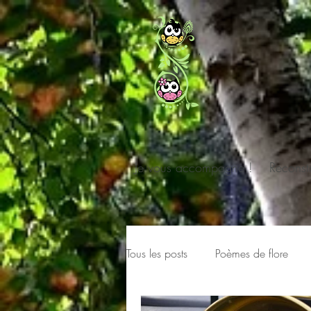
Je vous accompagne !
Reconst
Tous les posts
Poèmes de flore
Histoires des News
Série-H