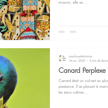
mission, elle se...
unechouettehistoire
16 avr. 2023
5 min de lectur
Canard Perplexe 
Canard était un col-vert au plum
prestance. Il se plaisait à mar
les eaux calmes...