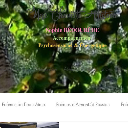
UneChouette Histoire
Sophie BÉDOURÈDE
Accompagnement
Psychosensoriel
&
Énergétique
ruction de soi
Mieux-être
Ateliers et résonnances
Et 
Poèmes de Beau Aime
Poèmes d'Aimant Si Passion
Poè
ebdo
Histoires de bric et de broc
Petite nouvelle en suspen