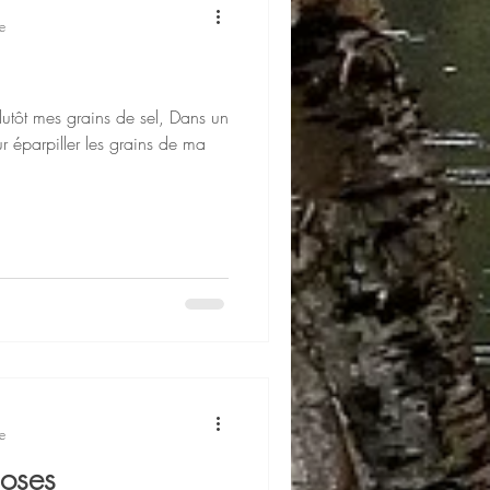
e
lutôt mes grains de sel, Dans un
 éparpiller les grains de ma
e
hoses