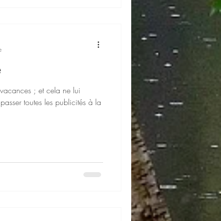
e
e
 vacances ; et cela ne lui
asser toutes les publicités à la