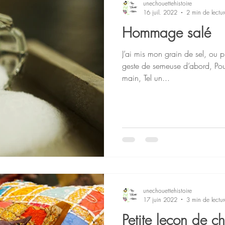
unechouettehistoire
16 juil. 2022
2 min de lectur
Hommage salé
J’ai mis mon grain de sel, ou p
geste de semeuse d’abord, Pour
main, Tel un...
unechouettehistoire
17 juin 2022
3 min de lectur
Petite leçon de c