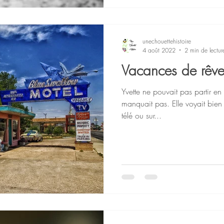
unechouettehistoire
4 août 2022
2 min de lectur
Vacances de rêv
Yvette ne pouvait pas partir en
manquait pas. Elle voyait bien p
télé ou sur...