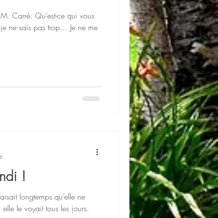
e
ndi !
isait longtemps qu’elle ne
 elle le voyait tous les jours.