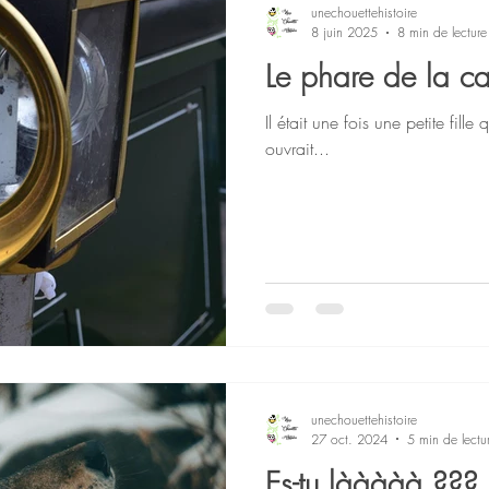
unechouettehistoire
8 juin 2025
8 min de lecture
Le phare de la c
En écho à H. Gougaud
Actus
Il était une fois une petite fill
ouvrait...
unechouettehistoire
27 oct. 2024
5 min de lectu
Es-tu lààààà ???