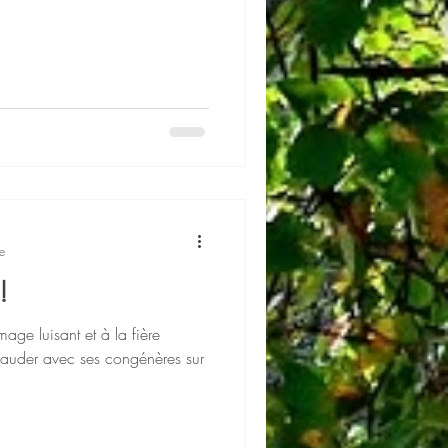
e
!
age luisant et à la fière
ivauder avec ses congénères sur