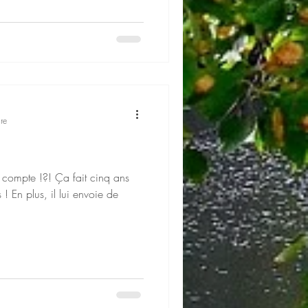
re
!
ds compte !?! Ça fait cinq ans
! En plus, il lui envoie de