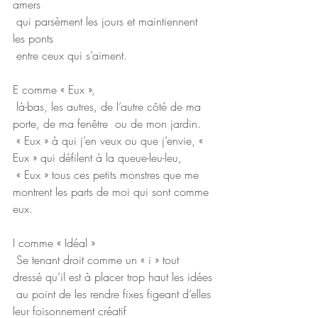
amers
 qui parsèment les jours et maintiennent 
les ponts
 entre ceux qui s’aiment.
E comme « Eux »,
 là-bas, les autres, de l’autre côté de ma 
porte, de ma fenêtre  ou de mon jardin.
 « Eux » à qui j’en veux ou que j’envie, « 
Eux » qui défilent à la queue-leu-leu,
 « Eux » tous ces petits monstres que me 
montrent les parts de moi qui sont comme 
eux.
I comme « Idéal »
 Se tenant droit comme un « i » tout 
dressé qu’il est à placer trop haut les idées
 au point de les rendre fixes figeant d’elles 
leur foisonnement créatif