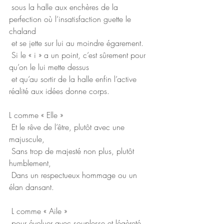
 sous la halle aux enchères de la 
perfection où l’insatisfaction guette le 
chaland
 et se jette sur lui au moindre égarement.
 Si le « i » a un point, c’est sûrement pour 
qu’on le lui mette dessus
 et qu’au sortir de la halle enfin l’active 
réalité aux idées donne corps.
L comme « Elle »
 Et le rêve de l’être, plutôt avec une 
majuscule,
 Sans trop de majesté non plus, plutôt 
humblement,
 Dans un respectueux hommage ou un 
élan dansant.
 L comme « Aile »
 pour évoluer avec souplesse et légèreté, 