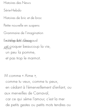
Histoires des News
Série-Hebdo
Histoires de bric et de broc
Petite nouvelle en suspens
Grammaire de l'imagination
 ni trop les crocs
En écho à H. Gougaud
 et croquer beaucoup la vie,
Actus
 un peu la pomme,
 et pas trop le marmot.
M comme « Aime »,
 comme tu veux, comme tu peux,
 en cédant à l’émerveillement d’enfant, ou 
aux merveilles de Carnaval,
 car ce qui sème l’amour, c’est la mer
 de petits gestes ou petits mots tendres ou 